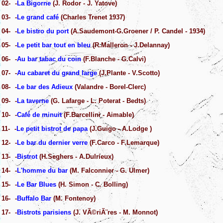
02-
-
La Bigorne
(J. Rodor - J. Yatove)
03-
-
Le grand café
(Charles Trenet 1937)
04-
-
Le bistro du port
(A.Saudemont-G.Groener / P. Candel - 1934)
05-
-
Le petit bar tout en bleu
(R.Malleron - J.Delannay)
06-
-
Au bar tabac du coin
(F.Blanche - G.Calvi)
07-
-
Au cabaret du grand large
(J.Plante - V.Scotto)
08-
-
Le bar des Adieux
(Valandre - Borel-Clerc)
09-
-
La taverne
(G. Lafarge - L. Poterat - Bedts)
10-
-
Café de minuit
(F.Barcellini - Aimable)
11-
-
Le petit bistrot de papa
(J.Guigo - A.Lodge )
12-
-
Le bar du dernier verre
(F.Carco - F.Lemarque)
13-
-
Bistrot
(H.Seghers - A.Dulrieux)
14-
-
L'homme du bar
(M. Falconnier - G. Ulmer)
15-
-
Le Bar Blues
(H. Simon - C. Bolling)
16-
-
Buffalo Bar
(M. Fontenoy)
17-
-
Bistrots parisiens
(J. VÃ©riÃ¨res - M. Monnot)