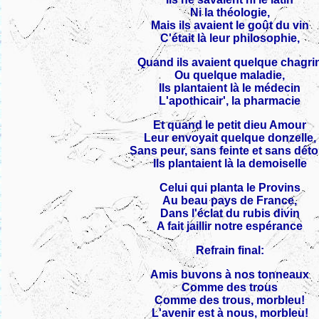
Ni la théologie,
Mais ils avaient le goût du vin
C'était là leur philosophie,
Quand ils avaient quelque chagri
Ou quelque maladie,
Ils plantaient là le médecin
L'apothicair', la pharmacie
Et quand le petit dieu Amour
Leur envoyait quelque donzelle,
Sans peur, sans feinte et sans dét
Ils plantaient là la demoiselle
Celui qui planta le Provins
Au beau pays de France,
Dans l'éclat du rubis divin
A fait jaillir notre espérance
Refrain final:
Amis buvons à nos tonneaux
Comme des trous
Comme des trous, morbleu!
L'avenir est à nous, morbleu!