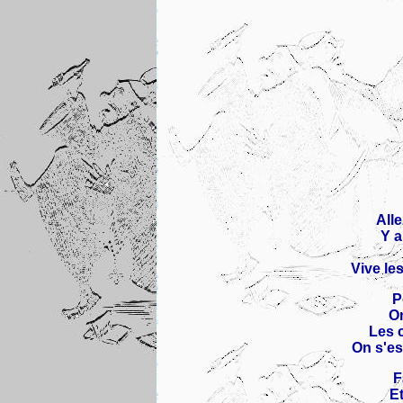
Alle
Y a
Vive le
P
On
Les 
On s'es
F
Et