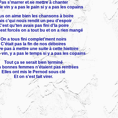
Pas s'marrer et se mettre à chanter
le vin y a pas le pain si y a pas les copains
s on aime bien les chansons à boire
is c'qui nous rendit un peu d'espoir
'est qu'ten avais pas fini d'la poire
est forcés on a tout bu et on a rien mangé
On a tous fini complet'ment noirs
C'était pas la fin de nos déboires
ve pas à mettre une suite à cette histoire
e vin, y a pas le temps si y a pas les copains
Tout ça se serait bien terminé
s bonnes femmes n'étaient pas rentrées
Elles ont mis le Pernod sous clé
Et on s'est fait virer.