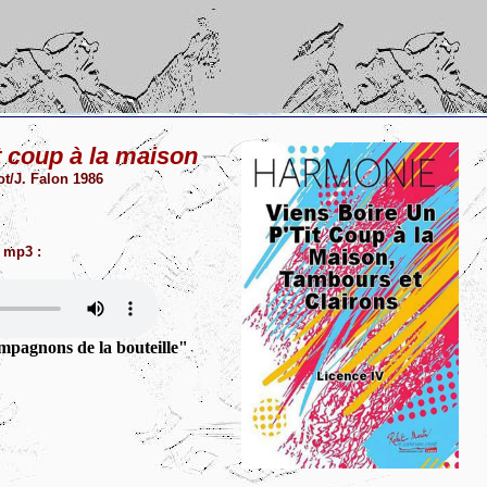
it coup à la maison
ot/J. Falon 1986
 mp3 :
pagnons de la bouteille"