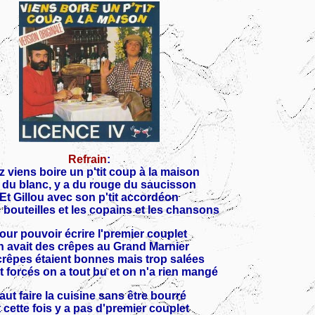
Refrain
:
z viens boire un p'tit coup à la maison
 du blanc, y a du rouge du saucisson
Et Gillou avec son p'tit accordéon
s bouteilles et les copains et les chansons
our pouvoir écrire l'premier couplet
 avait des crêpes au Grand Marnier
crêpes étaient bonnes mais trop salées
t forcés on a tout bu et on n'a rien mangé
aut faire la cuisine sans être bourré
 cette fois y a pas d'premier couplet