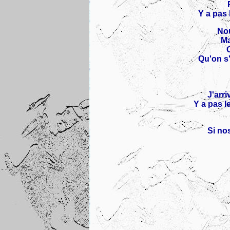
Y a pas 
Nou
Ma
C
Qu'on s'
J'arri
Y a pas l
Si no