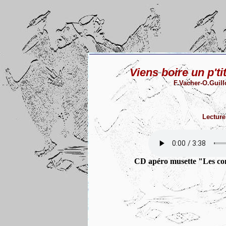
Viens boire un p't
F.Vacher-O.Guill
Lecture
CD apéro musette "Les com