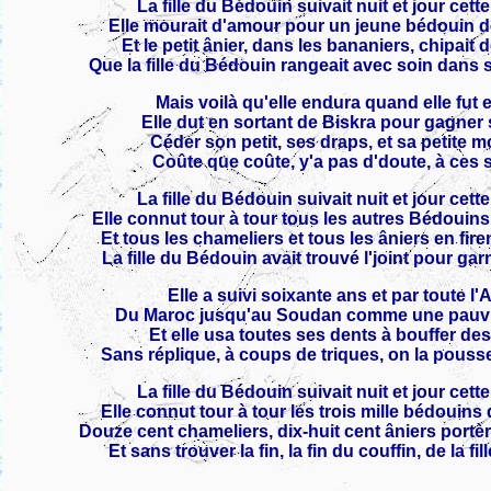
La fille du Bédouin suivait nuit et jour cet
Elle mourait d'amour pour un jeune bédouin d
Et le petit ânier, dans les bananiers, chipait
Que la fille du Bédouin rangeait avec soin dans s
Mais voilà qu'elle endura quand elle fut 
Elle dut en sortant de Biskra pour gagner
Céder son petit, ses draps, et sa petite
Coûte que coûte, y'a pas d'doute, à ces 
La fille du Bédouin suivait nuit et jour cet
Elle connut tour à tour tous les autres Bédouins
Et tous les chameliers et tous les âniers en fire
La fille du Bédouin avait trouvé l'joint pour gar
Elle a suivi soixante ans et par toute l'
Du Maroc jusqu'au Soudan comme une pauvr
Et elle usa toutes ses dents à bouffer de
Sans réplique, à coups de triques, on la pousse
La fille du Bédouin suivait nuit et jour cet
Elle connut tour à tour les trois mille bédouins
Douze cent chameliers, dix-huit cent âniers port
Et sans trouver la fin, la fin du couffin, de la f