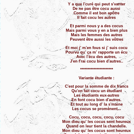
Y a que l'curé qui peut s'vanter
De ne pas être cocu aussi
Comme il est bon apôtre
Il fait cocu les autres
Et parmi nous y a des cocus
Mais parmi vous y en a bien plus
Mais les femmes des autres
Peuvent être aussi les vôtres
Et moi j' m'en fous si j' suis cocu
Pourvu qu' ça m' rapporte un écu
Avec l'écu des autres,
J'en f'rai cocu bien d'autres..
**********************
Variante étudiante :
C'est pour la somme de dix francs
Qu'on fait cocu un étudiant
Les étudiants eux-autres
En font cocu bien d'autres.
Et tout au long d' la s'maine
Les cocus se promènent...
Cocu, cocu, cocu, cocu, cocu
Mon dieu qu' les cocus sont heureux
Quand on leur tient la chandelle.
Mon dieu qu' les cocus sont heureux