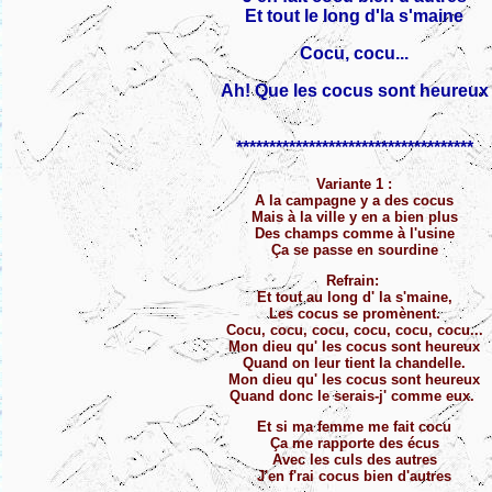
Et tout le long d'la s'maine
Cocu, cocu...
Ah! Que les cocus sont heureux
************************************
Variante 1 :
A la campagne y a des cocus
Mais à la ville y en a bien plus
Des champs comme à l'usine
Ça se passe en sourdine
Refrain:
Et tout au long d' la s'maine,
Les cocus se promènent.
Cocu, cocu, cocu, cocu, cocu, cocu...
Mon dieu qu' les cocus sont heureux
Quand on leur tient la chandelle.
Mon dieu qu' les cocus sont heureux
Quand donc le serais-j' comme eux.
Et si ma femme me fait cocu
Ça me rapporte des écus
Avec les culs des autres
J'en f'rai cocus bien d'autres