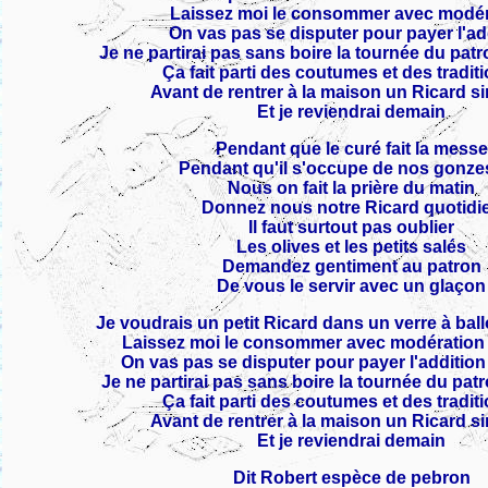
Laissez moi le consommer avec modér
On vas pas se disputer pour payer l'ad
Je ne partirai pas sans boire la tournée du pa
Ça fait parti des coutumes et des traditio
Avant de rentrer à la maison un Ricard si
Et je reviendrai demain
Pendant que le curé fait la messe
Pendant qu'il s'occupe de nos gonz
Nous on fait la prière du matin
Donnez nous notre Ricard quotidi
Il faut surtout pas oublier
Les olives et les petits salés
Demandez gentiment au patron
De vous le servir avec un glaçon
Je voudrais un petit Ricard dans un verre à ba
Laissez moi le consommer avec modératio
On vas pas se disputer pour payer l'additi
Je ne partirai pas sans boire la tournée du pa
Ça fait parti des coutumes et des traditio
Avant de rentrer à la maison un Ricard si
Et je reviendrai demain
Dit Robert espèce de pebron