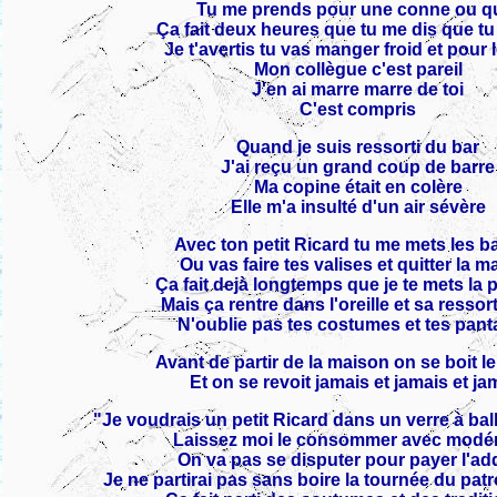
Tu me prends pour une conne ou q
Ça fait deux heures que tu me dis que tu
Je t'avertis tu vas manger froid et pour l
Mon collègue c'est pareil
J'en ai marre marre de toi
C'est compris
Quand je suis ressorti du bar
J'ai reçu un grand coup de barre
Ma copine était en colère
Elle m'a insulté d'un air sévère
Avec ton petit Ricard tu me mets les b
Ou vas faire tes valises et quitter la 
Ça fait dejà longtemps que je te mets la 
Mais ça rentre dans l'oreille et sa ressor
N'oublie pas tes costumes et tes pant
Avant de partir de la maison on se boit le
Et on se revoit jamais et jamais et ja
"Je voudrais un petit Ricard dans un verre à ba
Laissez moi le consommer avec modér
On va pas se disputer pour payer l'ad
Je ne partirai pas sans boire la tournée du pa