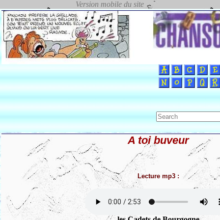
A toi buveur
Lecture mp3 :
les Cadets de Bourgogne