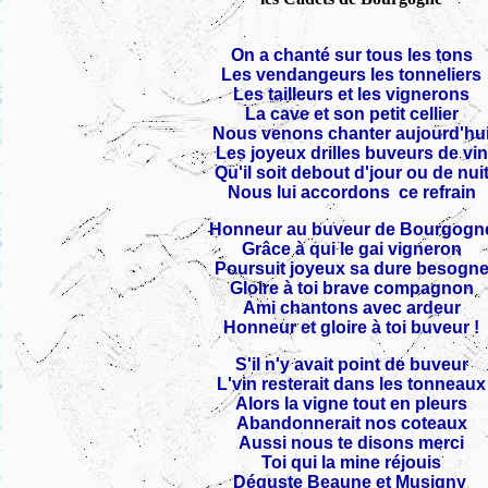
On a chanté sur tous les tons
Les vendangeurs les tonneliers
Les tailleurs et les vignerons
La cave et son petit cellier
Nous venons chanter aujourd'hu
Les joyeux drilles buveurs de vin
Qu'il soit debout d'jour ou de nui
Nous lui accordons ce refrain
Honneur au buveur de Bourgogn
Grâce à qui le gai vigneron
Poursuit joyeux sa dure besogn
Gloire à toi brave compagnon
Ami chantons avec ardeur
Honneur et gloire à toi buveur !
S'il n'y avait point de buveur
L'vin resterait dans les tonneaux
Alors la vigne tout en pleurs
Abandonnerait nos coteaux
Aussi nous te disons merci
Toi qui la mine réjouis
Déguste Beaune et Musigny