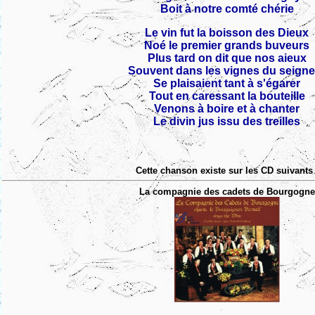
Boit à notre comté chérie
Le vin fut la boisson des Dieux
Noé le premier grands buveurs
Plus tard on dit que nos aieux
Souvent dans les vignes du seigne
Se plaisaient tant à s'égarer
Tout en caressant la bouteille
Venons à boire et à chanter
Le divin jus issu des treilles
Cette chanson existe sur les CD suivants 
La compagnie des cadets de Bourgogne