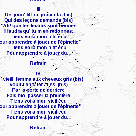
III
Un' jeun' fill' se présenta (bis)
Qui des leçons demanda (bis)
"Ah! que tes leçons sont bonnes
Il faudra qu' tu m'en redonnes;
Tiens voilà mon p'tit écu
our apprendre à jouer de l'épinette"
Tiens voilà mon p'tit écu
Pour apprendre à jouer du...
Refrain
IV
' vieill' femme aux cheveux gris (bis)
Voulut en tâter aussi (bis)
Par la porte de derrière
Fais-moi passer la première
Tiens voilà mon vieil écu
our apprendre à jouer de l'épinette"
Tiens voilà mon vieil écu
Pour apprendre à jouer du...
Refrain