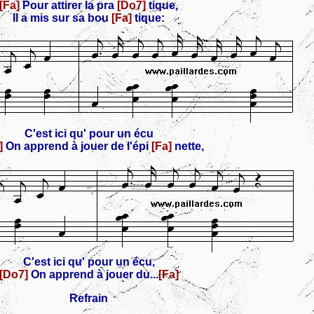
[Fa]
Pour attirer la pra
[Do7]
tique,
Il a mis sur sa bou
[Fa]
tique:
C'est ici qu' pour un écu
]
On apprend à jouer de l'épi
[Fa]
nette,
C'est ici qu' pour un écu,
[Do7]
On apprend à jouer du...
[Fa]
Refrain