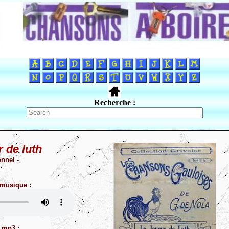
Recherche :
r de luth
onnel -
 musique :
 mp3 :