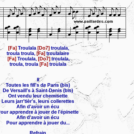
[Fa]
Troulala
[Do7]
troulala,
troula troula,
[Fa]
troulalaire
[Fa]
Troulala,
[Do7]
troulala,
troula, troula
[Fa]
troulala
II
Toutes les fill's de Paris (bis)
De Versaill's à Saint-Denis (bis)
Ont vendu leur chemisette
Leurs jarr'tièr's, leurs collerettes
Afin d'avoir un écu
our apprendre à jouer de l'épinette
Afin d'avoir un écu
Pour apprendre à jouer du...
Refrain