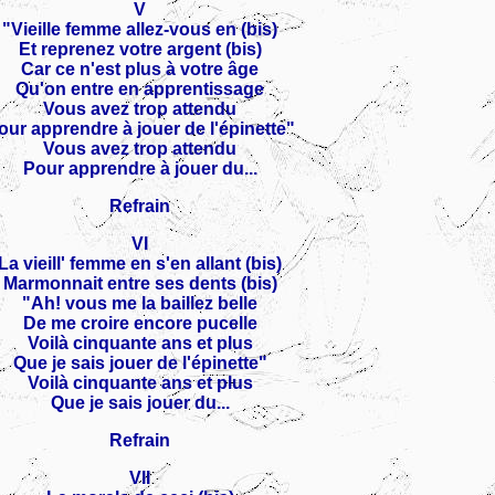
V
"Vieille femme allez-vous en (bis)
Et reprenez votre argent (bis)
Car ce n'est plus à votre âge
Qu'on entre en apprentissage
Vous avez trop attendu
our apprendre à jouer de l'épinette"
Vous avez trop attendu
Pour apprendre à jouer du...
Refrain
VI
La vieill' femme en s'en allant (bis)
Marmonnait entre ses dents (bis)
"Ah! vous me la baillez belle
De me croire encore pucelle
Voilà cinquante ans et plus
Que je sais jouer de l'épinette"
Voilà cinquante ans et plus
Que je sais jouer du...
Refrain
VII