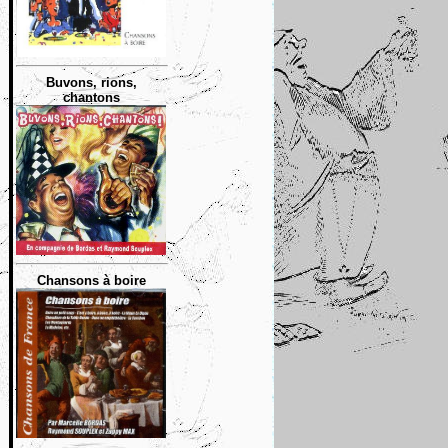
Buvons, rions,
chantons
Chansons à boire