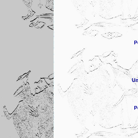
P
Un
P