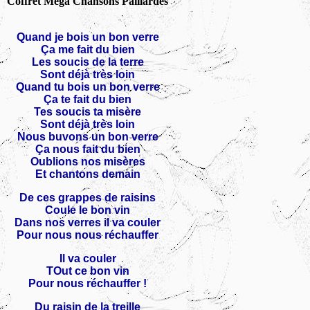
Coffret Mega Chansons Paillardes
Quand je bois un bon verre
Ça me fait du bien
Les soucis de la terre
Sont déjà très loin
Quand tu bois un bon verre
Ça te fait du bien
Tes soucis ta misère
Sont déjà très loin
Nous buvons un bon verre
Ça nous fait du bien
Oublions nos misères
Et chantons demain
De ces grappes de raisins
Coule le bon vin
Dans nos verres il va couler
Pour nous nous réchauffer
Il va couler
TOut ce bon vin
Pour nous réchauffer !
Du raisin de la treille