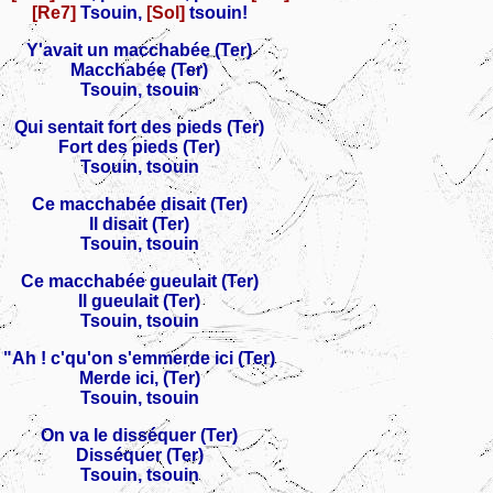
[Re7]
Tsouin,
[Sol]
tsouin!
Y'avait un macchabée (Ter)
Macchabée (Ter)
Tsouin, tsouin
Qui sentait fort des pieds (Ter)
Fort des pieds (Ter)
Tsouin, tsouin
Ce macchabée disait (Ter)
Il disait (Ter)
Tsouin, tsouin
Ce macchabée gueulait (Ter)
Il gueulait (Ter)
Tsouin, tsouin
"Ah ! c'qu'on s'emmerde ici (Ter)
Merde ici, (Ter)
Tsouin, tsouin
On va le disséquer (Ter)
Disséquer (Ter)
Tsouin, tsouin