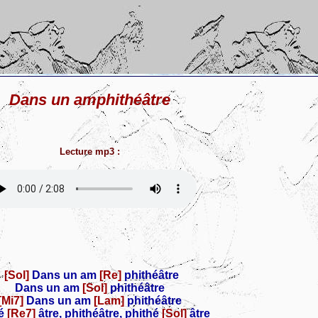
Dans un amphithéâtre
Lecture mp3 :
[Sol]
Dans un am
[Re]
phithéâtre
Dans un am
[Sol]
phithéâtre
[Mi7]
Dans un am
[Lam]
phithéâtre
é
[Re7]
âtre, phithéâtre, phithé
[Sol]
âtre